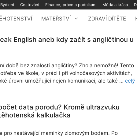
Bydlení
Cestování
Finance, práce a podnikání
Móda a krása
D
ĚHOTENSTVÍ
MATEŘSTVÍ
ZDRAVÍ DÍTĚTE
eak English aneb kdy začít s angličtinou u
šní době bez znalosti angličtiny? Zhola nemožné! Tento
 potřeba ve škole, v práci i při volnočasových aktivitách,
oké úrovni umožňující nejen komunikaci, ale také …
celý
počet data porodu? Kromě ultrazvuku
těhotenská kalkulačka
je pro nastávající maminky zlomovým bodem. Po