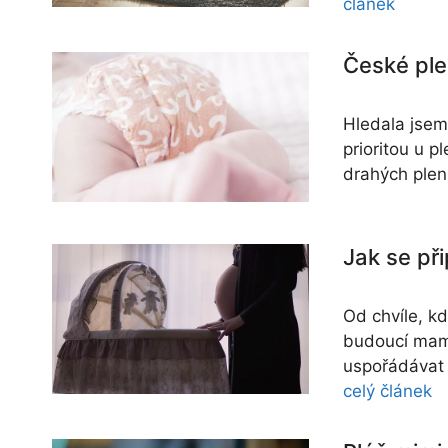
článek
České ple
Hledala jsem
prioritou u p
drahých plen
Jak se při
Od chvíle, k
budoucí mami
uspořádávat 
celý článek