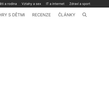
ěti a rodina
Vztahy a sex
IT a internet
Zdraví a sport
HRY S DĚTMI
RECENZE
ČLÁNKY