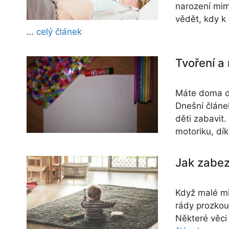
narození mim
vědět, kdy k
…
celý článek
Tvoření a
Máte doma dí
Dnešní článe
děti zabavit
motoriku, dí
Jak zabez
Když malé mi
rády prozkoum
Některé věci