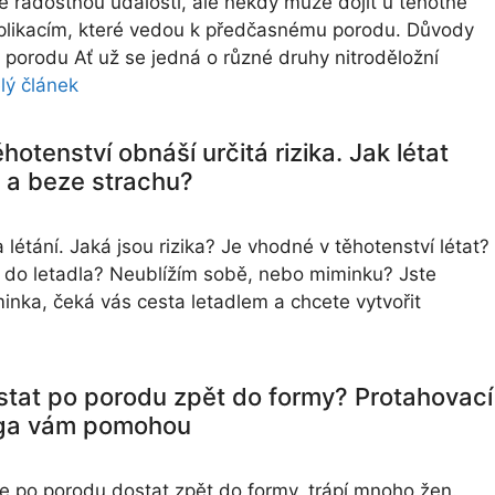
je radostnou událostí, ale někdy může dojít u těhotné
plikacím, které vedou k předčasnému porodu. Důvody
porodu Ať už se jedná o různé druhy nitroděložní
lý článek
ěhotenství obnáší určitá rizika. Jak létat
a beze strachu?
 létání. Jaká jsou rizika? Je vhodné v těhotenství létat?
do letadla? Neublížím sobě, nebo miminku? Jste
nka, čeká vás cesta letadlem a chcete vytvořit
stat po porodu zpět do formy? Protahovací
óga vám pomohou
se po porodu dostat zpět do formy, trápí mnoho žen.