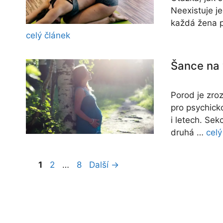
Neexistuje je
každá žena p
celý článek
Šance na 
Porod je zro
pro psychick
i letech. Sek
druhá …
celý
Stránka
Stránka
Stránka
1
2
…
8
Další
→