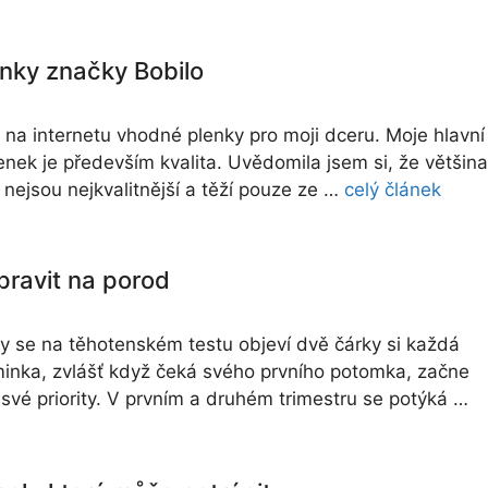
nky značky Bobilo
 na internetu vhodné plenky pro moji dceru. Moje hlavní
lenek je především kvalita. Uvědomila jsem si, že většina
 nejsou nejkvalitnější a těží pouze ze …
celý článek
pravit na porod
dy se na těhotenském testu objeví dvě čárky si každá
nka, zvlášť když čeká svého prvního potomka, začne
své priority. V prvním a druhém trimestru se potýká …