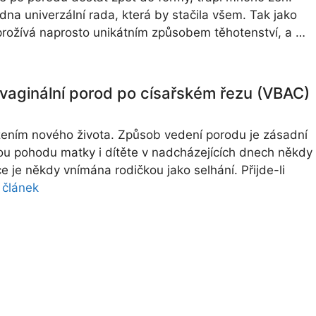
dna univerzální rada, která by stačila všem. Tak jako
rožívá naprosto unikátním způsobem těhotenství, a …
vaginální porod po císařském řezu (VBAC)
zením nového života. Způsob vedení porodu je zásadní
ou pohodu matky i dítěte v nadcházejících dnech někdy
ce je někdy vnímána rodičkou jako selhání. Přijde-li
 článek