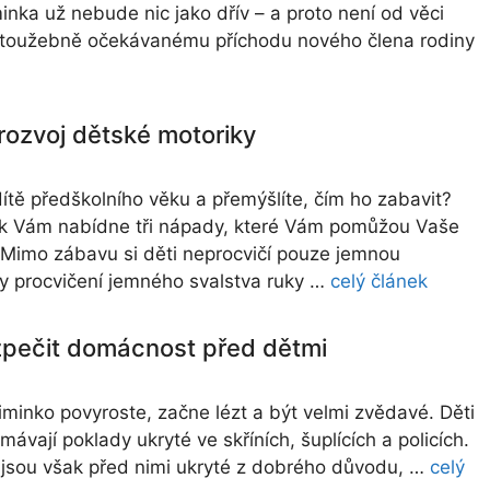
inka už nebude nic jako dřív – a proto není od věci
 toužebně očekávanému příchodu nového člena rodiny
 rozvoj dětské motoriky
tě předškolního věku a přemýšlíte, čím ho zabavit?
k Vám nabídne tři nápady, které Vám pomůžou Vaše
. Mimo zábavu si děti neprocvičí pouze jemnou
ky procvičení jemného svalstva ruky …
celý článek
pečit domácnost před dětmi
minko povyroste, začne lézt a být velmi zvědavé. Děti
ávají poklady ukryté ve skříních, šuplících a policích.
 jsou však před nimi ukryté z dobrého důvodu, …
celý