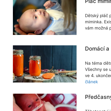
Pláč mimi
Dětský pláč 
miminka. Exi
vám možná po
Domácí a 
Na téma děts
Všechny se u
ve 4. ukonče
článek
Předčasn