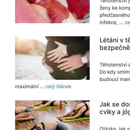
Těhotenství 
ženy ke kom
předčasného 
infekce, …
ce
Létání v t
bezpečně 
Těhotenství a
Do kdy smím 
budoucí mami
maximální …
celý článek
Jak se do
cviky a j
Otázka, jak 