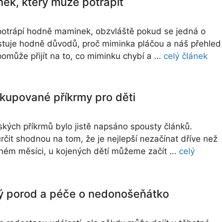
nek, který může potrápit
potrápí hodně maminek, obzvláště pokud se jedná o
stuje hodně důvodů, proč miminka pláčou a náš přehled
může přijít na to, co miminku chybí a …
celý článek
kupované příkrmy pro děti
kých příkrmů bylo jistě napsáno spousty článků.
rčit shodnou na tom, že je nejlepší nezačínat dříve než
ném měsíci, u kojených dětí můžeme začít …
celý
ý porod a péče o nedonošeňátko