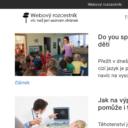
Přeskočit
Webový rozcestník:
na
obsah
T
Do you sp
dětí
Přežít v dne
cizí jazyk je
navíc na vys
článek
Jak na vý
pomůže i 
Těhotenství 