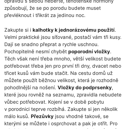
opravdu s sebou neberte, těhotenské hormony
způsobují, že se po porodu budete muset
převléknout i třikrát za jedinou noc.
Zakupte si i
kalhotky k jednorázovému použití
.
Velmi praktické jsou síťované, postačí vám tři kusy.
Dají se snadno přeprat a rychle uschnou.
Pochopitelně nesmí chybět
poporodní vložky
.
Těch však není třeba mnoho, větší velikost budete
potřebovat třeba jen pro první tři dny, dvacet nebo
třicet kusů vám bude stačit. Na cestu domů už
můžete použít běžnou velikost, která je rozhodně
pohodlnější na nošení.
Vložky do podprsenky
,
které jsou rovněž na seznamu, zpravidla nebudete
vůbec potřebovat. Kojení se v době pobytu
v porodnici teprve rozbíhá. Zakupte si jen několik
málo kusů.
Přezůvky
jsou vhodné takové, se
kterými se můžete i osprchovat a pak je otřít. Pro