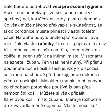
Dále budete potřebovat
věci pro osobní hygienu
.
Asi nikoho nepřekvapí, že si s sebou musí vzít
sprchový gel, kartáček na zuby, pastu a šampón.
Co však může někoho překvapit je skutečnost, že
si do porodnice musíte přinést i vlastní toaletní
papír. Na dobu pobytu určitě spotřebujete i dvě
role. Dále vlastní
ručníky
. Určitě si připravte dva až
tři. Jednu velkou osušku na tělo, jeden ručník na
obličej a jeden ručník na intimní místa. V seznamu
naleznete i župan. Ten však není nutný. Při příjmu
dostanete noční košili a těch je vždy k dispozici
celá řada na chodbě před pokoji, nebo dokonce
přímo na pokojích. Málokterá maminka při pohybu
po chodbách porodnice používá župan přes
nemocniční košili. Můžete si však přibalit
flanelovou košili místo županu, která je rozhodně
do zavazadla méně objemná. Vlastní noční košili