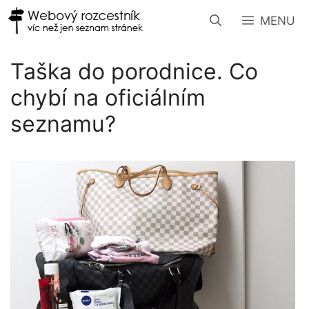
Přeskočit
MENU
na
obsah
Taška do porodnice. Co
chybí na oficiálním
seznamu?