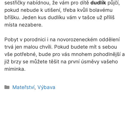
sestřičky nabídnou, že vám pro dítě
dudlík
půjčí,
pokud nebude k utišení, třeba kvůli bolavému
bříšku. Jeden kus dudlíku vám v tašce už příliš
místa nezabere.
Pobyt v porodnici i na novorozeneckém oddělení
trvá jen malou chvíli. Pokud budete mít s sebou
vše potřebné, bude pro vás mnohem pohodlnější a
již brzy se můžete těšit na první úsměvy vašeho
miminka.
Rubriky
Mateřství
,
Výbava