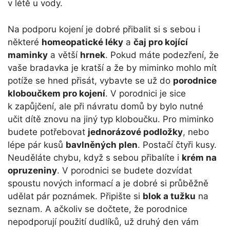
v létě u vody.
Na podporu kojení je dobré přibalit si s sebou i
některé
homeopatické léky
a
čaj pro kojící
maminky
a větší
hrnek
. Pokud máte podezření, že
vaše bradavka je kratší a že by miminko mohlo mít
potíže se hned přisát, vybavte se už do
porodnice
kloboučkem pro kojení
. V porodnici je sice
k zapůjčení, ale při návratu domů by bylo nutné
učit dítě znovu na jiný typ kloboučku. Pro miminko
budete potřebovat
jednorázové podložky
, nebo
lépe pár kusů
bavlněných plen
. Postačí čtyři kusy.
Neuděláte chybu, když s sebou přibalíte i
krém na
opruzeniny
. V porodnici se budete dozvídat
spoustu nových informací a je dobré si průběžně
udělat pár poznámek. Připište si
blok a tužku
na
seznam. A ačkoliv se dočtete, že porodnice
nepodporují použití dudlíků, už druhý den vám