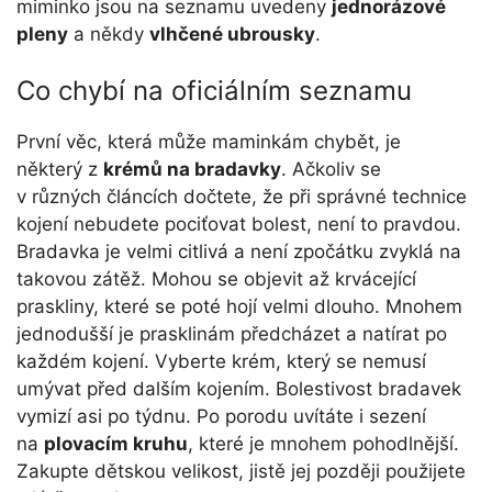
miminko jsou na seznamu uvedeny
jednorázové
pleny
a někdy
vlhčené ubrousky
.
Co chybí na oficiálním seznamu
První věc, která může maminkám chybět, je
některý z
krémů na bradavky
. Ačkoliv se
v různých článcích dočtete, že při správné technice
kojení nebudete pociťovat bolest, není to pravdou.
Bradavka je velmi citlivá a není zpočátku zvyklá na
takovou zátěž. Mohou se objevit až krvácející
praskliny, které se poté hojí velmi dlouho. Mnohem
jednodušší je prasklinám předcházet a natírat po
každém kojení. Vyberte krém, který se nemusí
umývat před dalším kojením. Bolestivost bradavek
vymizí asi po týdnu. Po porodu uvítáte i sezení
na
plovacím kruhu
, které je mnohem pohodlnější.
Zakupte dětskou velikost, jistě jej později použijete