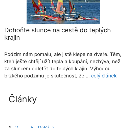
Dohoňte slunce na cestě do teplých
krajin
Podzim nám pomalu, ale jistě klepe na dveře. Těm,
kteří ještě chtějí užít tepla a koupání, nezbývá, než
za sluncem odletět do teplých krajin. Výhodou
brzkého podzimu je skutečnost, že …
celý článek
Články
Stránka
Stránka
Stránka
1
2
…
5
Další
→