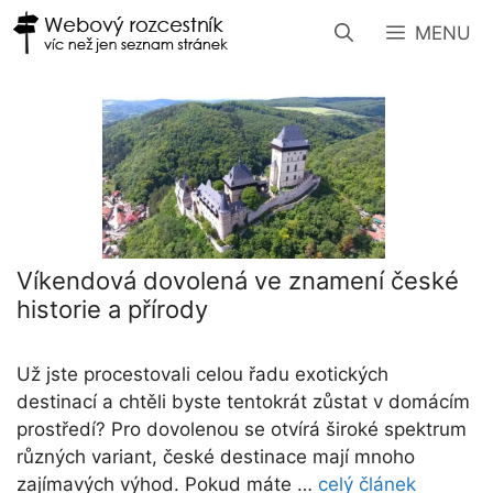
Přeskočit
MENU
na
obsah
Víkendová dovolená ve znamení české
historie a přírody
Už jste procestovali celou řadu exotických
destinací a chtěli byste tentokrát zůstat v domácím
prostředí? Pro dovolenou se otvírá široké spektrum
různých variant, české destinace mají mnoho
zajímavých výhod. Pokud máte …
celý článek