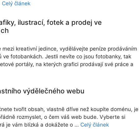
…
Celý článek
fiky, ilustrací, fotek a prodej ve
ách
e mezi kreativní jedince, vydělávejte peníze prodáváním
 ve fotobankách. Jestli nevíte co jsou fotobanky, tak
netové portály, na kterých grafici prodávají své práce a
astního výdělečného webu
čnete tvořit obsah, vlastně dříve než koupíte doménu, je
pořádně rozmyslet, o čem váš web bude. Vyberte si
terá je vám blízká a dokážete o …
Celý článek