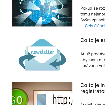
Pokud se roz
tomu nejeno
Svým způsobe
…
Celý článe
Co to je 
Ať už prodáv
abychom o to
správnou vol
Co to je 
registráto