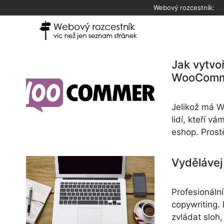
Přeskočit
Webový rozcestník:
na
obsah
Jak vytvo
WooComm
Jelikož má W
lidí, kteří 
eshop. Prost
Vydělávej
Profesionáln
copywriting. 
zvládat sloh,