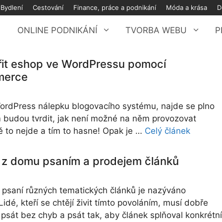
Bydlení
Cestování
Finance, práce a podnikání
Móda a krása
D
ONLINE PODNIKÁNÍ
TVORBA WEBU
P
řit eshop ve WordPressu pomocí
erce
ordPress nálepku blogovacího systému, najde se plno
vám budou tvrdit, jak není možné na něm provozovat
ě to nejde a tím to hasne! Opak je …
Celý článek
 z domu psaním a prodejem článků
í psaní různých tematických článků je nazýváno
Lidé, kteří se chtějí živit tímto povoláním, musí dobře
 psát bez chyb a psát tak, aby článek splňoval konkrétní