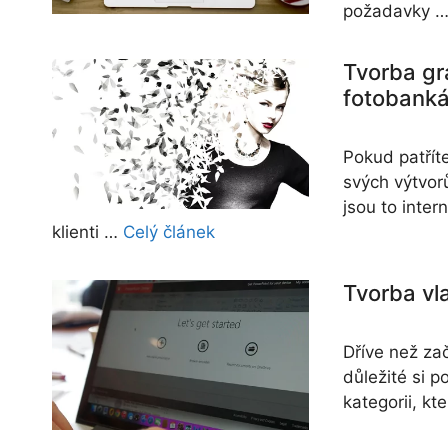
požadavky 
Tvorba gra
fotobank
Pokud patřít
svých výtvorů
jsou to inter
klienti …
Celý článek
Tvorba vl
Dříve než za
důležité si 
kategorii, k