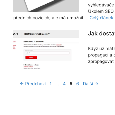
vyhledávače 
Úkolem SEO n
předních pozicích, ale má umožnit …
Celý článek
Jak dosta
Když už máte
propagací a 
zpropagovat 
Stránka
Stránka
Stránka
Stránka
←
Předchozí
1
…
4
5
6
Další
→