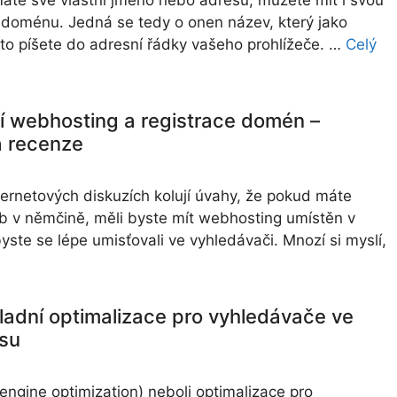
máte své vlastní jméno nebo adresu, můžete mít i svou
 doménu. Jedná se tedy o onen název, který jako
sto píšete do adresní řádky vašeho prohlížeče. …
Celý
í webhosting a registrace domén –
a recenze
ternetových diskuzích kolují úvahy, že pokud máte
b v němčině, měli byste mít webhosting umístěn v
ste se lépe umisťovali ve vyhledávači. Mnozí si myslí,
ladní optimalizace pro vyhledávače ve
su
engine optimization) neboli optimalizace pro