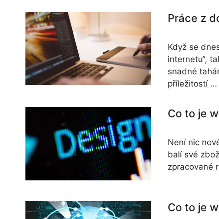
Práce z d
Když se dnes
internetu“, 
snadné tahán
příležitostí 
Co to je 
Není nic nov
balí své zbož
zpracované re
Co to je 