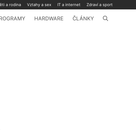
ěti a rodina
Vztahy a sex
IT a internet
Zdraví a sport
ROGRAMY
HARDWARE
ČLÁNKY