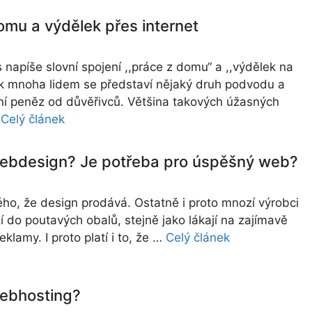
omu a výdělek přes internet
 napíše slovní spojení ,,práce z domu“ a ,,výdělek na
tak mnoha lidem se představí nějaký druh podvodu a
í peněz od důvěřivců. Většina takových úžasných
…
Celý článek
webdesign? Je potřeba pro úspěšný web?
ého, že design prodává. Ostatně i proto mnozí výrobci
í do poutavých obalů, stejně jako lákají na zajímavě
klamy. I proto platí i to, že …
Celý článek
webhosting?