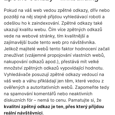
Pokud na váš web vedou zpětné odkazy, dřív nebo
později na něj stejně přijdou vyhledávací roboti a
odešlou ho k zaindexování. Zpětné odkazy také
ukazují kvalitu webu. Čím více zpětných odkazů
vede na webové stránky, tím kvalitnější a
zajímavější bude tento web pro návštěvníka.
Jelikož majitelé webů tento faktor hodnocení začali
zneužívat (vzájemné propojování vlastních webů,
nakupování odkazů apod.), přestává mít velké
množství zpětných odkazů vypovídající hodnotu.
Vyhledávače posuzují zpětné odkazy vedoucí na
váš web a váhu přikládají jen těm, které vedou z
ověřených a autoritativních webů. Zapomeňte tedy
na spamování komentářů nebo neaktivních
diskuzních fór – nemá to cenu. Pamatujte si, že
kvalitní zpětný odkaz je ten, přes který přijdou
reální návštěvníci
.