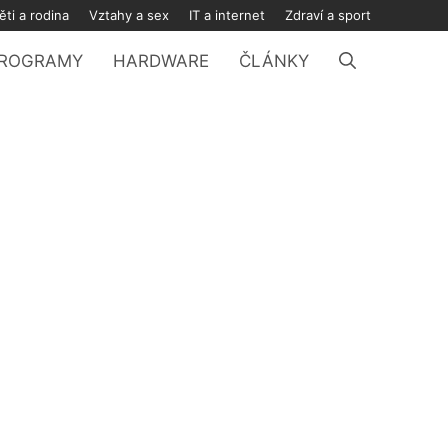
ěti a rodina
Vztahy a sex
IT a internet
Zdraví a sport
ROGRAMY
HARDWARE
ČLÁNKY