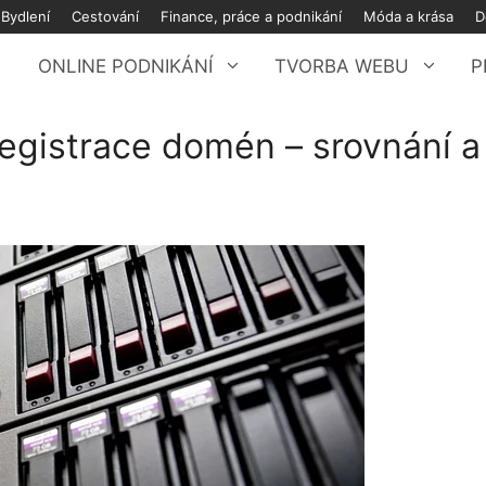
Bydlení
Cestování
Finance, práce a podnikání
Móda a krása
D
ONLINE PODNIKÁNÍ
TVORBA WEBU
P
egistrace domén – srovnání a