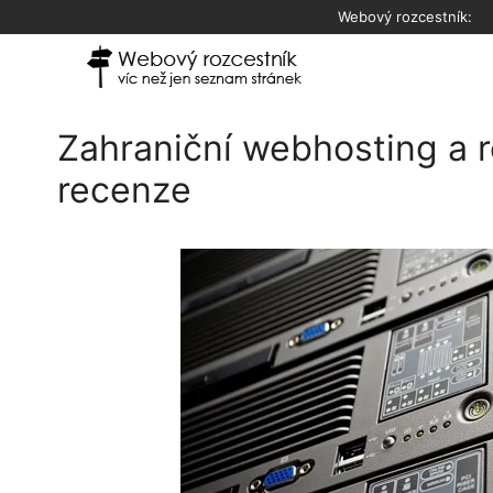
Přeskočit
Webový rozcestník:
na
obsah
Zahraniční webhosting a r
recenze