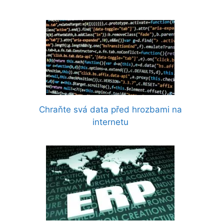
Chraňte svá data před hrozbami na
internetu