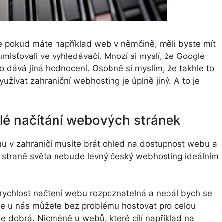
že pokud máte například web v němčině, měli byste mít
isťovali ve vyhledávači. Mnozí si myslí, že Google
ho dává jiná hodnocení. Osobně si myslím, že takhle to
užívat zahraniční webhosting je úplně jiný. A to je
lé načítání webových stránek
inu v zahraničí musíte brát ohled na dostupnost webu a
hé straně světa nebude levný český webhosting ideálním
ychlost načtení webu rozpoznatelná a nebál bych se
že u nás můžete bez problému hostovat pro celou
le dobrá. Nicméně u webů, které cílí například na