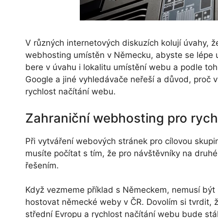
V různých internetových diskuzích kolují úvahy, 
webhosting umístěn v Německu, abyste se lépe um
bere v úvahu i lokalitu umístění webu a podle to
Google a jiné vyhledávače neřeší a důvod, proč vy
rychlost načítání webu.
Zahraniční webhosting pro rych
Při vytváření webových stránek pro cílovou skup
musíte počítat s tím, že pro návštěvníky na dru
řešením.
Když vezmeme příklad s Německem, nemusí být r
hostovat německé weby v ČR. Dovolím si tvrdit, 
střední Evropu a rychlost načítání webu bude stá