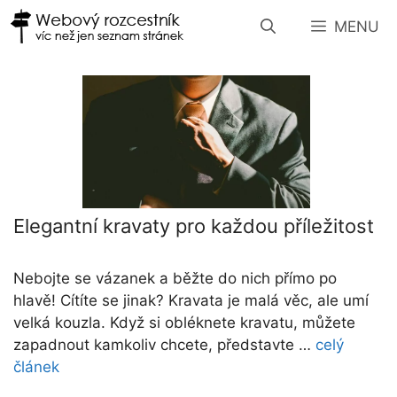
Přeskočit
MENU
na
obsah
Elegantní kravaty pro každou příležitost
Nebojte se vázanek a běžte do nich přímo po
hlavě! Cítíte se jinak? Kravata je malá věc, ale umí
velká kouzla. Když si obléknete kravatu, můžete
zapadnout kamkoliv chcete, představte …
celý
článek