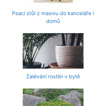
Psací stůl z masivu do kanceláře i
domů
Zalévání rostlin v bytě