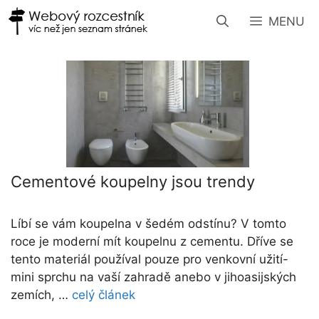
Přeskočit
MENU
na
obsah
Cementové koupelny jsou trendy
Líbí se vám koupelna v šedém odstínu? V tomto
roce je moderní mít koupelnu z cementu. Dříve se
tento materiál používal pouze pro venkovní užití-
mini sprchu na vaší zahradě anebo v jihoasijských
zemích, …
celý článek