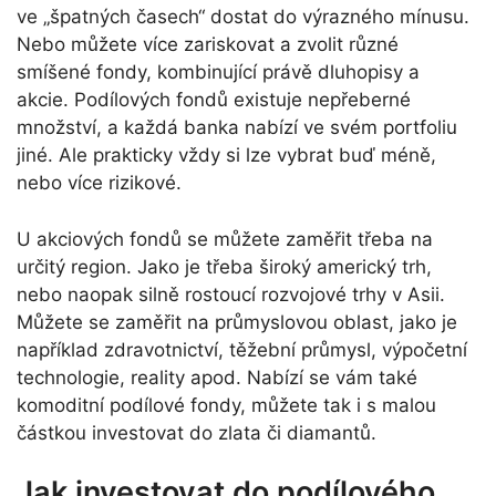
ve „špatných časech“ dostat do výrazného mínusu.
Nebo můžete více zariskovat a zvolit různé
smíšené fondy, kombinující právě dluhopisy a
akcie. Podílových fondů existuje nepřeberné
množství, a každá banka nabízí ve svém portfoliu
jiné. Ale prakticky vždy si lze vybrat buď méně,
nebo více rizikové.
U akciových fondů se můžete zaměřit třeba na
určitý region. Jako je třeba široký americký trh,
nebo naopak silně rostoucí rozvojové trhy v Asii.
Můžete se zaměřit na průmyslovou oblast, jako je
například zdravotnictví, těžební průmysl, výpočetní
technologie, reality apod. Nabízí se vám také
komoditní podílové fondy, můžete tak i s malou
částkou investovat do zlata či diamantů.
Jak investovat do podílového