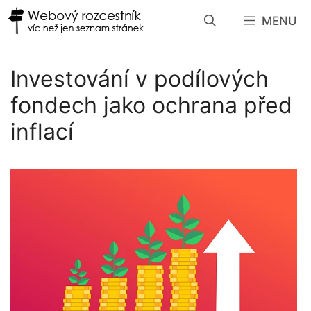
Přeskočit
MENU
na
obsah
Investování v podílových
fondech jako ochrana před
inflací