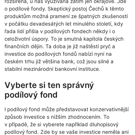
rozšířená, u nás využívána zatím jen okrajově. Jde
o podílové fondy. Skeptický postoj Čechů k těmto
produktům možná pramení ze špatných zkušeností
v počátku devadesátých let minulého století, kdy
řada lidí přišla v podílových fondech někdy i o
celoživotní úspory. To je smutná kapitola českých
finančních dějin. Ta doba je již naštěstí pryč a
investice do podílových fondů nabízí nyní na
českém trhu již většina bank, což jsou silné a
stabilní mezinárodní bankovní instituce.
Vyberte si ten správný
podílový fond
I podílový fond může představovat konzervativnější
způsob investice s nižším zhodnocením. To
v případě, že si vyberete například dluhopisový
podílový fond. Zde by se vaše investice neměla ani