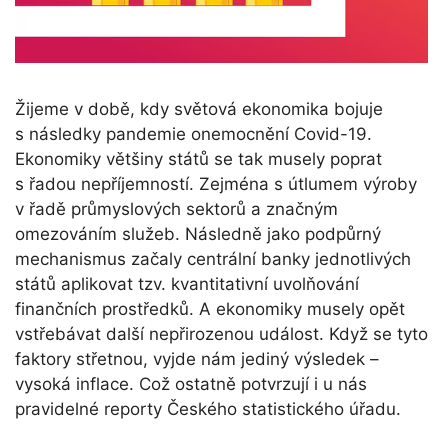
Žijeme v době, kdy světová ekonomika bojuje
s následky pandemie onemocnění Covid-19.
Ekonomiky většiny států se tak musely poprat
s řadou nepříjemností. Zejména s útlumem výroby
v řadě průmyslových sektorů a značným
omezováním služeb. Následně jako podpůrný
mechanismus začaly centrální banky jednotlivých
států aplikovat tzv. kvantitativní uvolňování
finančních prostředků. A ekonomiky musely opět
vstřebávat další nepřirozenou událost. Když se tyto
faktory střetnou, vyjde nám jediný výsledek –
vysoká inflace. Což ostatně potvrzují i u nás
pravidelné reporty Českého statistického úřadu.