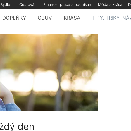
Bydlení
Cestování
Finance, práce a podnikání
Móda a krása
D
DOPLŇKY
OBUV
KRÁSA
TIPY. TRIKY, N
každý den