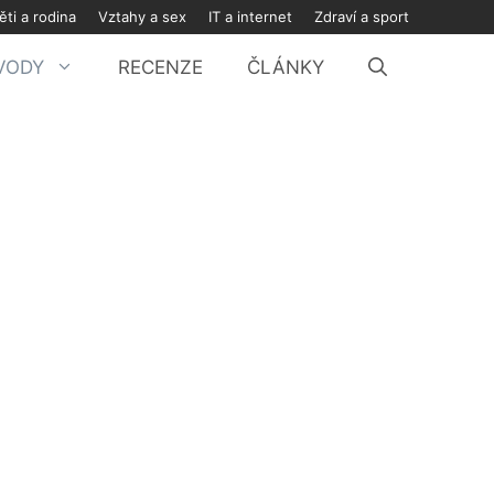
ěti a rodina
Vztahy a sex
IT a internet
Zdraví a sport
ÁVODY
RECENZE
ČLÁNKY