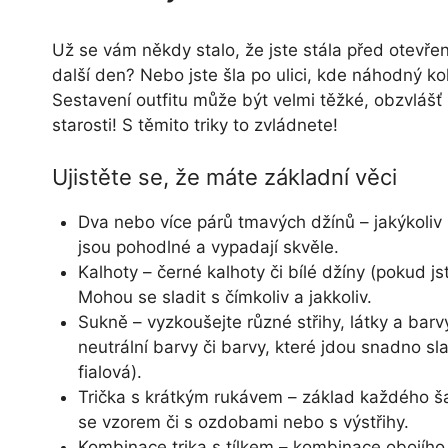
Už se vám někdy stalo, že jste stála před otevřen
další den? Nebo jste šla po ulici, kde náhodný 
Sestavení outfitu může být velmi těžké, obzvlášť 
starosti! S těmito triky to zvládnete!
Ujistěte se, že máte základní věci
Dva nebo více párů tmavých džínů – jakýkoliv 
jsou pohodlné a vypadají skvěle.
Kalhoty – černé kalhoty či bílé džíny (pokud j
Mohou se sladit s čímkoliv a jakkoliv.
Sukně – vyzkoušejte různé střihy, látky a barv
neutrální barvy či barvy, které jdou snadno sl
fialová).
Trička s krátkým rukávem – základ každého šat
se vzorem či s ozdobami nebo s výstřihy.
Kombinace trika s tílkem – kombinace obojího 