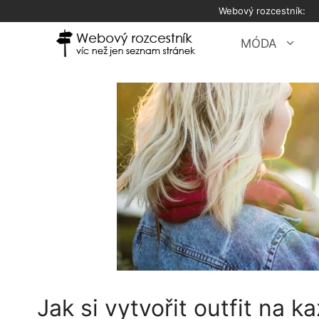
Přeskočit
Webový rozcestník:
na
obsah
MÓDA
Jak si vytvořit outfit na 