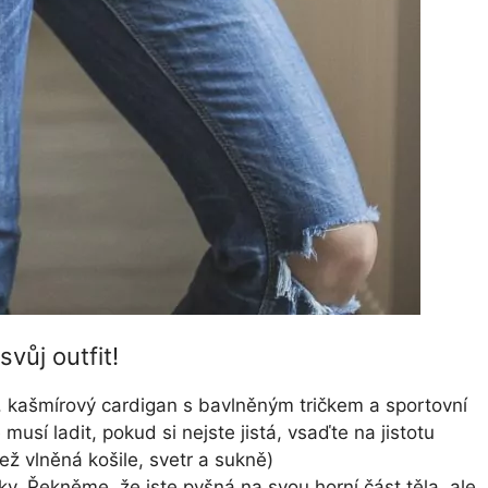
vůj outfit!
. kašmírový cardigan s bavlněným tričkem a sportovní
 musí ladit, pokud si nejste jistá, vsaďte na jistotu
 vlněná košile, svetr a sukně)
ky. Řekněme, že jste pyšná na svou horní část těla, ale