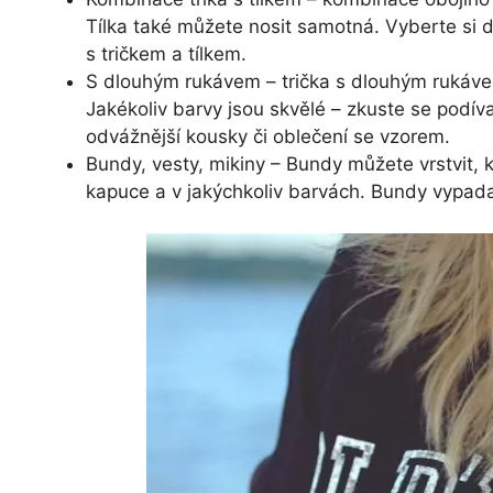
Tílka také můžete nosit samotná. Vyberte si d
s tričkem a tílkem.
S dlouhým rukávem – trička s dlouhým rukávem
Jakékoliv barvy jsou skvělé – zkuste se podíva
odvážnější kousky či oblečení se vzorem.
Bundy, vesty, mikiny – Bundy můžete vrstvit, 
kapuce a v jakýchkoliv barvách. Bundy vypadaj