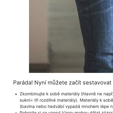
Paráda! Nyní můžete začít sestavovat s
Zkombinujte k sobě materiály (hlavně ne např
sukní= tři rozdílné materiály). Materiály k sobě
(bavlna nebo hedvábí vypadá mnohem lépe než
Pohrajte si se vzory! Vzory mohou dělat zázra