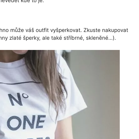
 nevědět kde to je.
echno může váš outfit vyšperkovat. Zkuste nakupovat
ny zlaté šperky, ale také stříbrné, skleněné…).