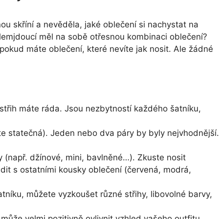
ou skříní a nevěděla, jaké oblečení si nachystat na
kolemjdoucí měl na sobě otřesnou kombinaci oblečení?
pokud máte oblečení, které nevíte jak nosit. Ale žádné
střih máte ráda. Jsou nezbytností každého šatníku,
ste statečná). Jeden nebo dva páry by byly nejvhodnější.
y (např. džínové, mini, bavlněné…). Zkuste nosit
adit s ostatními kousky oblečení (červená, modrá,
níku, můžete vyzkoušet různé střihy, libovolné barvy,
může velmi pozitivně ovlivnit vzhled vašeho outfitu.