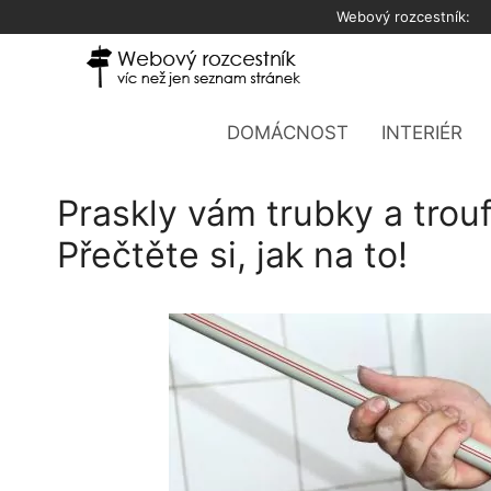
Přeskočit
Webový rozcestník:
na
obsah
DOMÁCNOST
INTERIÉR
Praskly vám trubky a trou
Přečtěte si, jak na to!