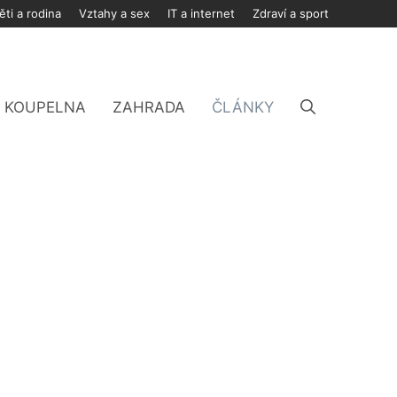
ěti a rodina
Vztahy a sex
IT a internet
Zdraví a sport
KOUPELNA
ZAHRADA
ČLÁNKY