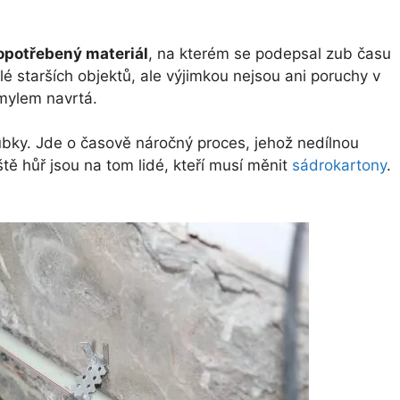
opotřebený materiál
, na kterém se podepsal zub času
é starších objektů, ale výjimkou nejsou ani poruchy v
omylem navrtá.
bky. Jde o časově náročný proces, jehož nedílnou
ště hůř jsou na tom lidé, kteří musí měnit
sádrokartony
.