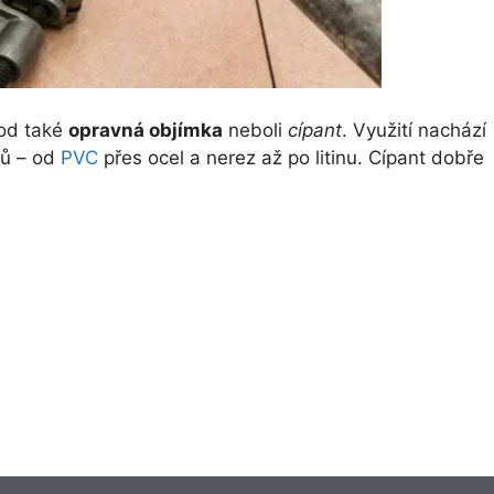
hod také
opravná objímka
neboli
cípant
. Využití nachází
lů – od
PVC
přes ocel a nerez až po litinu. Cípant dobře