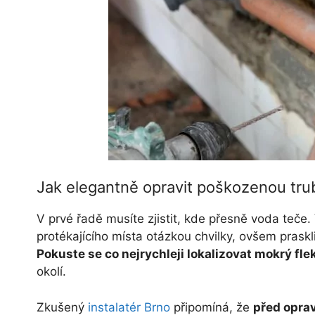
Jak elegantně opravit poškozenou tru
V prvé řadě musíte zjistit, kde přesně voda teče.
protékajícího místa otázkou chvilky, ovšem prask
Pokuste se co nejrychleji lokalizovat mokrý fle
okolí.
Zkušený
instalatér Brno
připomíná, že
před oprav