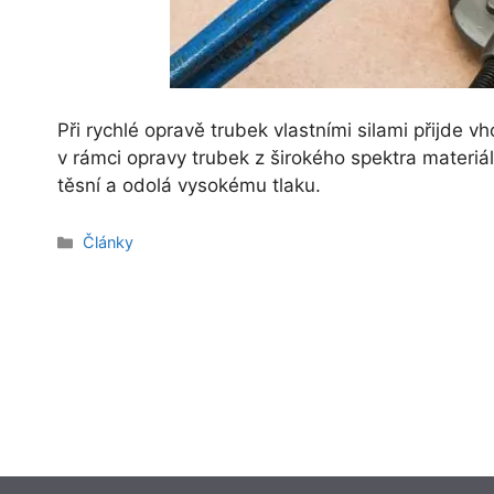
Při rychlé opravě trubek vlastními silami přijde v
v rámci opravy trubek z širokého spektra materiá
těsní a odolá vysokému tlaku.
Rubriky
Články