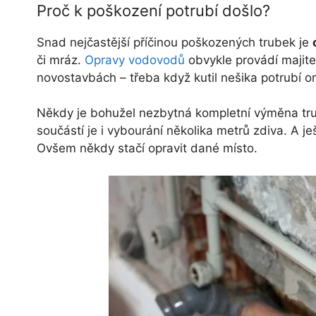
Proč k poškození potrubí došlo?
Snad nejčastější příčinou poškozených trubek je
či mráz.
Opravy vodovodů
obvykle provádí majitel
novostavbách – třeba když kutil nešika potrubí 
Někdy je bohužel nezbytná kompletní výměna tru
součástí je i vybourání několika metrů zdiva. A je
Ovšem někdy stačí opravit dané místo.