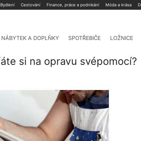
Bydlení
Cestování
Finance, práce a podnikání
Móda a krása
D
NÁBYTEK A DOPLŇKY
SPOTŘEBIČE
LOŽNICE
fáte si na opravu svépomocí?