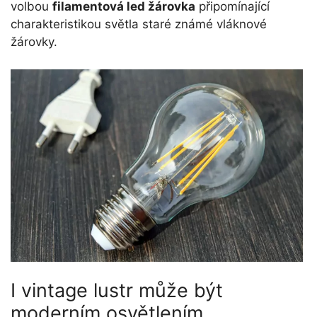
volbou
filamentová led žárovka
připomínající
charakteristikou světla staré známé vláknové
žárovky.
I vintage lustr může být
moderním osvětlením