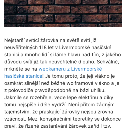
Nejstarší svítící žárovka na světě svítí již
neuvěřitelných 118 let v Livermoorské hasičské
stanici a mnoho lidí si láme hlavu nad tím, z jakého
důvodu svítí již tak neuvěřitelně dlouho. Schválně,
mrkněte se na
webkameru z Livermoorské
hasičské stanice
! Je tomu proto, že její vlákno je
osmkrát silnější než běžné wolframové vlákno a je
z polovodiče pravděpodobně na bázi uhlíku.
Jakmile se rozehřeje, vede lépe elektřinu a díky
tomu nejspíše i déle vydrží. Není přitom žádným
tajemstvím, že praskající žárovky nejsou zrovna
vzácnost. Mezi konspiračními teoretiky se dokonce
praví, že řízené zastarávání žárovek zařídil tzv.