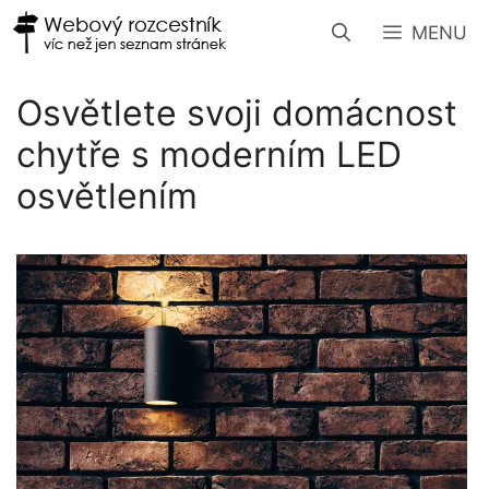
Přeskočit
MENU
na
obsah
Osvětlete svoji domácnost
chytře s moderním LED
osvětlením