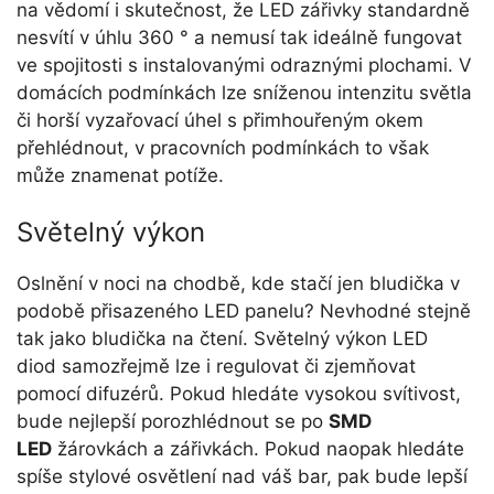
na vědomí i skutečnost, že LED zářivky standardně
nesvítí v úhlu 360 ° a nemusí tak ideálně fungovat
ve spojitosti s instalovanými odraznými plochami. V
domácích podmínkách lze sníženou intenzitu světla
či horší vyzařovací úhel s přimhouřeným okem
přehlédnout, v pracovních podmínkách to však
může znamenat potíže.
Světelný výkon
Oslnění v noci na chodbě, kde stačí jen bludička v
podobě přisazeného LED panelu? Nevhodné stejně
tak jako bludička na čtení. Světelný výkon LED
diod samozřejmě lze i regulovat či zjemňovat
pomocí difuzérů. Pokud hledáte vysokou svítivost,
bude nejlepší porozhlédnout se po
SMD
LED
žárovkách a zářivkách. Pokud naopak hledáte
spíše stylové osvětlení nad váš bar, pak bude lepší