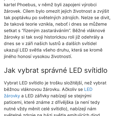
kartel Phoebus, v němž byli zapojeni výrobci
žárovek. Cílem bylo omezit jejich životnost a zvýšit
tak poptávku po světelných zdrojích. Nelze se divit,
že taková teorie vznikla, neboť i dnes se můžeme
setkat s “řízeným zastaráváním”. Běžné vláknové
žárovky si tak svoji historickou roli již odehrály a
dnes se v záři našich lustrů a dalších svítidel
ukazují LED světla všeho druhu, která se kromě
jiného honosí vysokou životností.
Jak vybrat správné LED svítidlo
Vybrat LED svítidlo je trošku složitější, než vybrat
běžnou vláknovou žárovku. Ačkoliv se
LED
žárovky
a LED zářivky nabízejí se stejnými
paticemi, které známe z dřívějška (a není tedy
nutné vždy měnit celé svítidlo), nabízejí nám
světelné zdroje na bázi světla emitujících diod