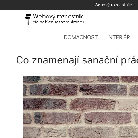
Přeskočit
Webový rozcestník:
na
obsah
DOMÁCNOST
INTERIÉR
Co znamenají sanační prá