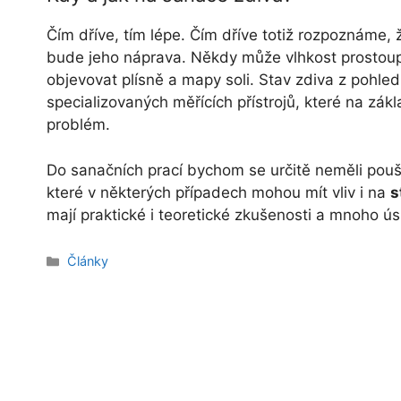
Čím dříve, tím lépe. Čím dříve totiž rozpoznáme,
bude jeho náprava. Někdy může vlhkost prostoupi
objevovat plísně a mapy soli. Stav zdiva z pohle
specializovaných měřících přístrojů, které na zák
problém.
Do sanačních prací bychom se určitě neměli poušt
které v některých případech mohou mít vliv i na
s
mají praktické i teoretické zkušenosti a mnoho ús
Rubriky
Články