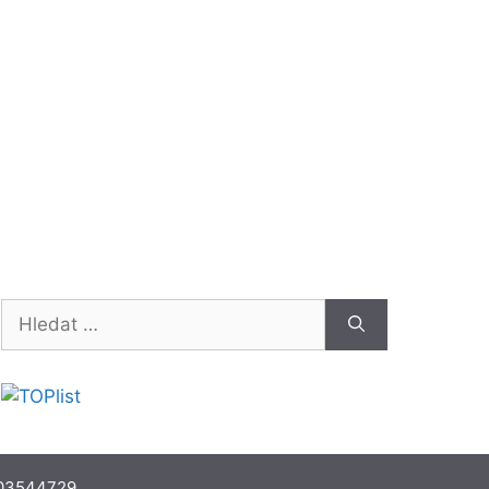
Hledat:
 03544729