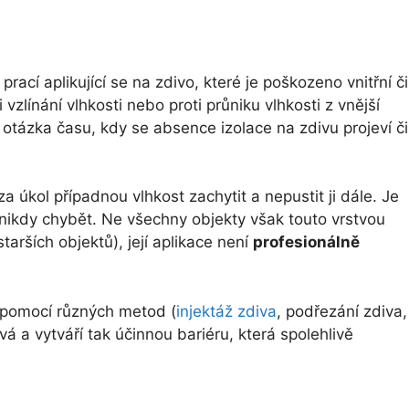
ací aplikující se na zdivo, které je poškozeno vnitřní či
 vzlínání vlhkosti nebo proti průniku vlhkosti z vnější
e otázka času, kdy se absence izolace na zdivu projeví či
za úkol případnou vlhkost zachytit a nepustit ji dále. Je
nikdy chybět. Ne všechny objekty však touto vrstvou
arších objektů), její aplikace není
profesionálně
pomocí různých metod (
injektáž zdiva
, podřezání zdiva,
 a vytváří tak účinnou bariéru, která spolehlivě