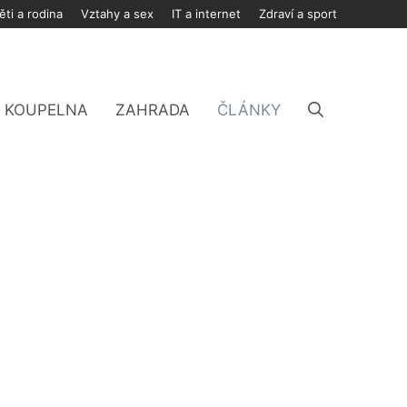
ěti a rodina
Vztahy a sex
IT a internet
Zdraví a sport
KOUPELNA
ZAHRADA
ČLÁNKY