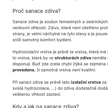
Proč sanace zdiva?
Sanace zdiva je soubor řemeslných a zednických pr
venkovní vlhkostí. Zdivo, které není ošetřeno proti
strany, je velmi náchylné na tyto stavy a je pouz
sníží samotný komfort bydlení.
Hydroizolační vrstva je právě ta vrstva, která má 
to vrstva, která by ve
strukturách zdiva
neměla 
disponují. Buď zde zcela chybí (týká se zejména st
provedena
, či samotná vrstva není kvalitní.
Při sanaci zdiva se právě tato
izolační vrstva
za 
svislá hydroizolace, …) do zdiva dodatečně dodává
veškerou vlhkost zastaví.
Kdy a jak na sanace zdiva?