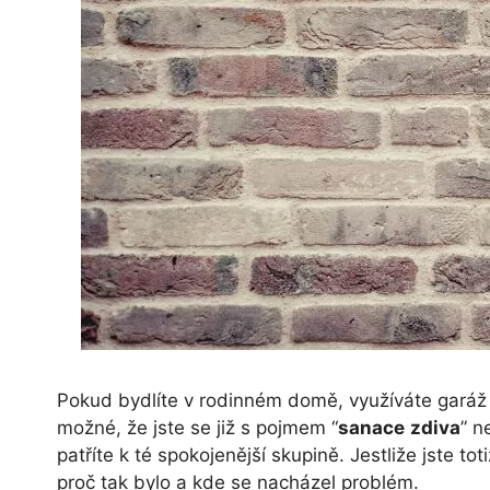
Pokud bydlíte v rodinném domě, využíváte garáž 
možné, že jste se již s pojmem “
sanace
zdiva
” n
patříte k té spokojenější skupině. Jestliže jste tot
proč tak bylo a kde se nacházel problém.