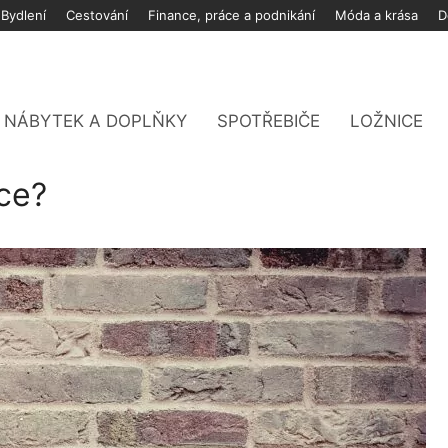
Bydlení
Cestování
Finance, práce a podnikání
Móda a krása
D
NÁBYTEK A DOPLŇKY
SPOTŘEBIČE
LOŽNICE
ce?