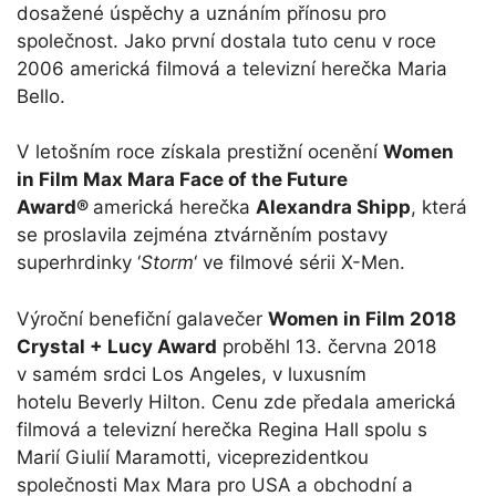
dosažené úspěchy a uznáním přínosu pro
společnost. Jako první dostala tuto cenu v roce
2006 americká filmová a televizní herečka Maria
Bello.
V letošním roce získala prestižní ocenění
Women
in Film Max Mara Face of the Future
Award®
americká herečka
Alexandra Shipp
, která
se proslavila zejména ztvárněním postavy
superhrdinky ‘
Storm
‘ ve filmové sérii X-Men.
Výroční benefiční galavečer
Women in Film 2018
Crystal + Lucy Award
proběhl 13. června 2018
v samém srdci Los Angeles, v luxusním
hotelu Beverly Hilton. Cenu zde předala americká
filmová a televizní herečka Regina Hall spolu s
Marií Giulií Maramotti, viceprezidentkou
společnosti Max Mara pro USA a obchodní a