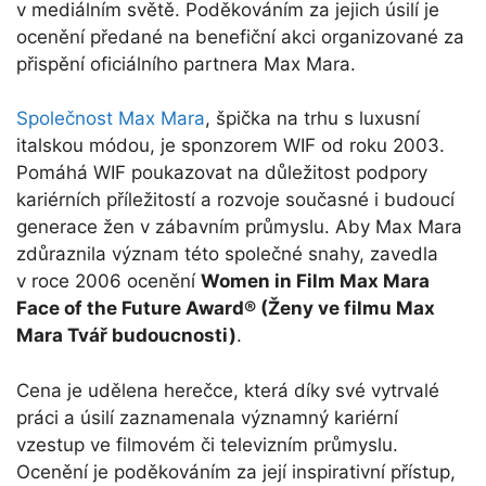
v mediálním světě. Poděkováním za jejich úsilí je
ocenění předané na benefiční akci organizované za
přispění oficiálního partnera Max Mara.
Společnost Max Mara
, špička na trhu s luxusní
italskou módou, je sponzorem WIF od roku 2003.
Pomáhá WIF poukazovat na důležitost podpory
kariérních příležitostí a rozvoje současné i budoucí
generace žen v zábavním průmyslu. Aby Max Mara
zdůraznila význam této společné snahy, zavedla
v roce 2006 ocenění
Women in Film Max Mara
Face of the Future Award® (Ženy ve filmu Max
Mara Tvář budoucnosti)
.
Cena je udělena herečce, která díky své vytrvalé
práci a úsilí zaznamenala významný kariérní
vzestup ve filmovém či televizním průmyslu.
Ocenění je poděkováním za její inspirativní přístup,