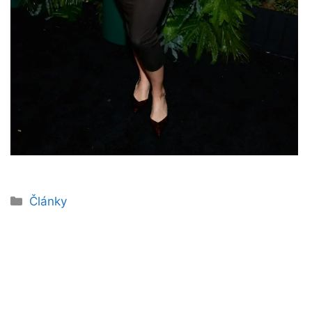
Rubriky
Články