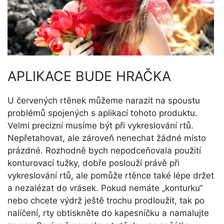
APLIKACE BUDE HRAČKA
U červených rtěnek můžeme narazit na spoustu
problémů spojených s aplikací tohoto produktu.
Velmi precizní musíme být při vykreslování rtů.
Nepřetahovat, ale zároveň nenechat žádné místo
prázdné. Rozhodně bych nepodceňovala použití
konturovací tužky, dobře poslouží právě při
vykreslování rtů, ale pomůže rtěnce také lépe držet
a nezalézat do vrásek. Pokud nemáte „konturku“
nebo chcete výdrž ještě trochu prodloužit, tak po
nalíčení, rty obtiskněte do kapesníčku a namalujte