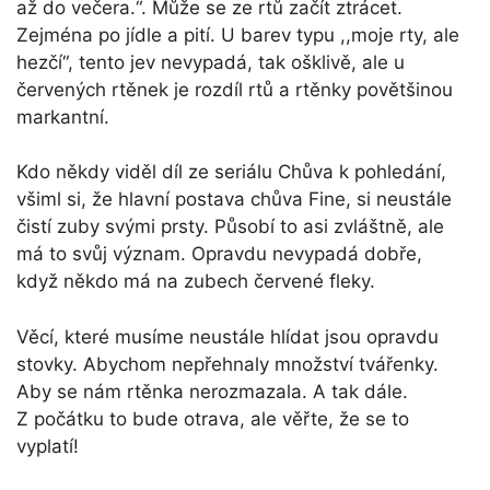
až do večera.“. Může se ze rtů začít ztrácet.
Zejména po jídle a pití. U barev typu ,,moje rty, ale
hezčí“, tento jev nevypadá, tak ošklivě, ale u
červených rtěnek je rozdíl rtů a rtěnky povětšinou
markantní.
Kdo někdy viděl díl ze seriálu Chůva k pohledání,
všiml si, že hlavní postava chůva Fine, si neustále
čistí zuby svými prsty. Působí to asi zvláštně, ale
má to svůj význam. Opravdu nevypadá dobře,
když někdo má na zubech červené fleky.
Věcí, které musíme neustále hlídat jsou opravdu
stovky. Abychom nepřehnaly množství tvářenky.
Aby se nám rtěnka nerozmazala. A tak dále.
Z počátku to bude otrava, ale věřte, že se to
vyplatí!