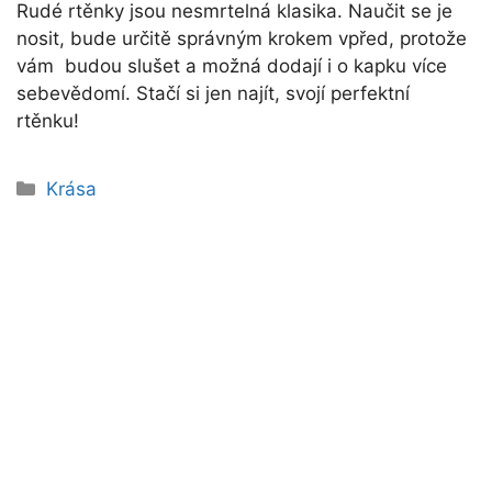
Rudé rtěnky jsou nesmrtelná klasika. Naučit se je
nosit, bude určitě správným krokem vpřed, protože
vám budou slušet a možná dodají i o kapku více
sebevědomí. Stačí si jen najít, svojí perfektní
rtěnku!
Rubriky
Krása