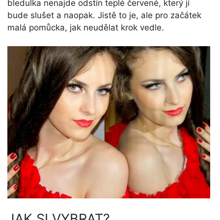
bledulka nenajde odstín teplé červené, který jí
bude slušet a naopak. Jistě to je, ale pro začátek
malá pomůcka, jak neudělat krok vedle.
JAK SI VYBRAT?