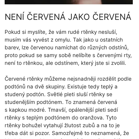
NENÍ ČERVENÁ JAKO ČERVENÁ
Pokud si myslíte, že vám rudé rtěnky nesluší,
musím vás vyvést z omylu. Tak jako u ostatních
barev, lze červenou namíchat do různých odstínů,
proto pokud se samy sobě nelíbíte s červenými rty,
není to rtěnkou, ale odstínem, který jste si zvolili.
Červené rtěnky můžeme nejsnadněji rozdělit podle
podtónů na dvě skupiny. Existuje tedy teplý a
studený podtón. Světlé pleti sluší rtěnky se
studenějším podtónem. To znamená červená
s kapkou modré. Tmavší, opálenější pleti sedí
rtěnky s teplým podtónem do oranžova. Tyto
rtěnky bohužel vytahují žlutost zubů a na to je
třeba dát si pozor. Samozřejmě to neznamená, že