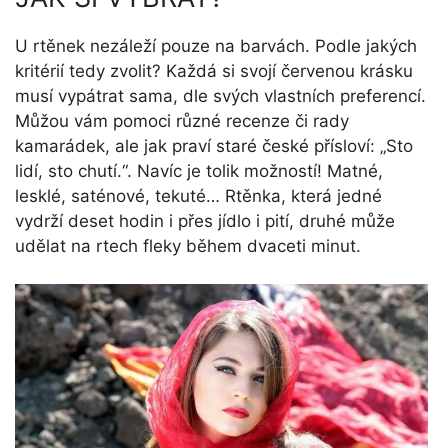
U rtěnek nezáleží pouze na barvách. Podle jakých
kritérií tedy zvolit? Každá si svojí červenou krásku
musí vypátrat sama, dle svých vlastních preferencí.
Můžou vám pomoci různé recenze či rady
kamarádek, ale jak praví staré české přísloví: „Sto
lidí, sto chutí.“. Navíc je tolik možností! Matné,
lesklé, saténové, tekuté… Rtěnka, která jedné
vydrží deset hodin i přes jídlo i pití, druhé může
udělat na rtech fleky během dvaceti minut.