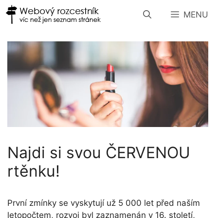
Přeskočit
MENU
na
obsah
Najdi si svou ČERVENOU
rtěnku!
První zmínky se vyskytují už 5 000 let před naším
letopočtem, rozvoj byl zaznamenán v 16. století,