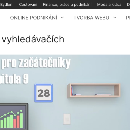
Bydlení
Cestování
Finance, práce a podnikání
Móda a krása
D
ONLINE PODNIKÁNÍ
TVORBA WEBU
P
 vyhledávačích