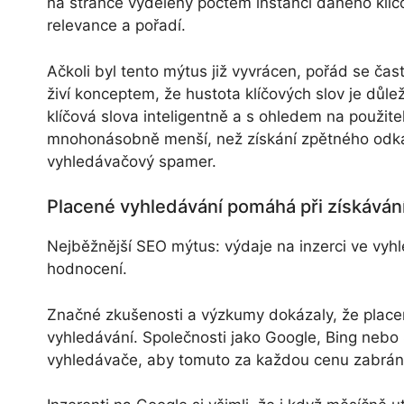
na stránce vydělený počtem instancí daného klíč
relevance a pořadí.
Ačkoli byl tento mýtus již vyvrácen, pořád se ča
živí konceptem, že hustota klíčových slov je důlež
klíčová slova inteligentně a s ohledem na použite
mnohonásobně menší, než získání zpětného odkazu 
vyhledávačový spamer.
Placené vyhledávání pomáhá při získáván
Nejběžnější SEO mýtus: výdaje na inzerci ve vyh
hodnocení.
Značné zkušenosti a výzkumy dokázaly, že place
vyhledávání. Společnosti jako Google, Bing nebo
vyhledávače, aby tomuto za každou cenu zabráni