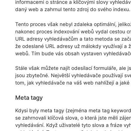
informacemi o stránce a klíčovými slovy vyhledáv
daný web a zahrnul tento zdroj do svého indexu.
Tento proces však nebyl zdaleka optimální, jeli
nakonec proces indexování webů vydal cestou cr
URL adresy vyhledávačům a tato metoda se začala
že odeslané URL adresy už málokdy využívají a že
webů. Tím bude vás obsah vystaven vyhledávač
Stále však můžete najít odesílací formuláře, ale 
jsou zbytečné. Největší vyhledávače používají sv
tom, jak vyhledávače na váš web nahlížejí a jaké 
Meta tagy
Kdysi byly meta tagy (zejména meta tag keyword
se zahrnovali klíčová slova, o která jste měli zá
vyhledávání. Když uživatelé tyto slova a fráze vy