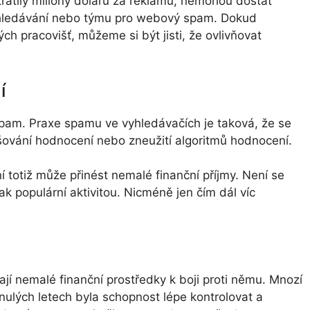
utratily miliony dolarů za reklamu, nemohou dostat
vyhledávání nebo týmu pro webový spam. Dokud
h pracovišť, můžeme si být jisti, že ovlivňovat
í
pam. Praxe spamu ve vyhledávačích je taková, že se
ování hodnocení nebo zneužití algoritmů hodnocení.
 totiž může přinést nemalé finanční příjmy. Není se
ak populární aktivitou. Nicméně jen čím dál víc
í nemalé finanční prostředky k boji proti němu. Mnozí
ynulých letech byla schopnost lépe kontrolovat a