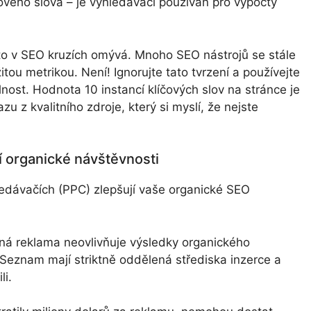
ového slova – je vyhledávači používán pro výpočty
sto v SEO kruzích omývá. Mnoho SEO nástrojů se stále
itou metrikou. Není! Ignorujte tato tvrzení a používejte
lnost. Hodnota 10 instancí klíčových slov na stránce je
z kvalitního zdroje, který si myslí, že nejste
í organické návštěvnosti
ledávačích (PPC) zlepšují vaše organické SEO
ná reklama neovlivňuje výsledky organického
 Seznam mají striktně oddělená střediska inzerce a
li.