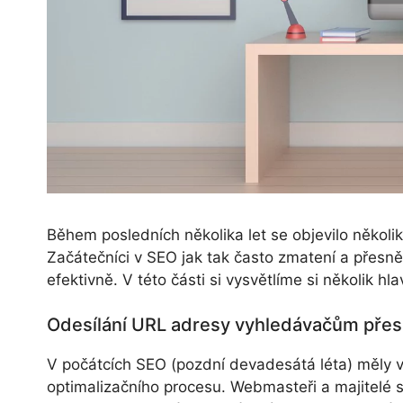
Během posledních několika let se objevilo několi
Začátečníci v SEO jak tak často zmatení a přesně n
efektivně. V této části si vysvětlíme si několik hla
Odesílání URL adresy vyhledávačům přes
V počátcích SEO (pozdní devadesátá léta) měly vy
optimalizačního procesu. Webmasteři a majitelé 