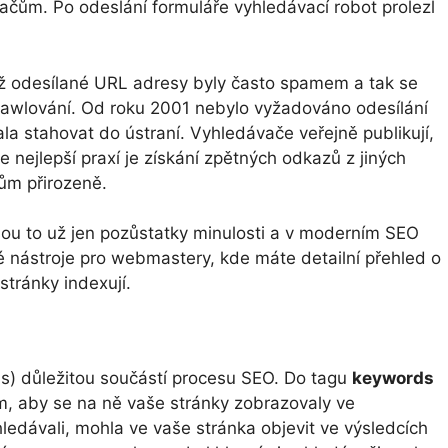
ačům. Po odeslání formuláře vyhledávací robot prolezl
kož odesílané URL adresy byly často spamem a tak se
awlování. Od roku 2001 nebylo vyžadováno odesílání
 stahovat do ústraní. Vyhledávače veřejně publikují,
 nejlepší praxí je získání zpětných odkazů z jiných
ům přirozeně.
jsou to už jen pozůstatky minulosti a v moderním SEO
é nástroje pro webmastery, kde máte detailní přehled o
stránky indexují.
s) důležitou součástí procesu SEO. Do tagu
keywords
jem, aby se na ně vaše stránky zobrazovaly ve
hledávali, mohla ve vaše stránka objevit ve výsledcích