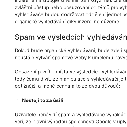
Inzerenti na Google si všimli, že i když měsíčně 
zvláštní přístup nebo posuzování od týmů pro 
vyhledávače budou dodržovat oddělení jednotlivýc
organické vyhledávání díky inzerci nemůžeme.
Spam ve výsledcích vyhledáván
Dokud bude organické vyhledávání, bude zde i s
neustále vytváří spamové weby k umělému navyš
Obsazení prvního místa ve výsledcích vyhledávání
tedy čemu divit, že manipulace s vyhledávači je t
obtížnější a méně cenná a to ze dvou důvodů:
Nestojí to za úsilí
Uživatelé nenávidí spam a vyhledávače vynakládaj
věří, že hlavní výhodou společnosti Google v upl