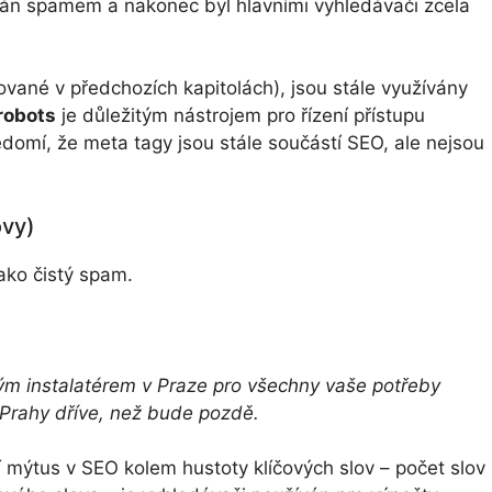
ván spamem a nakonec byl hlavními vyhledávači zcela
vané v předchozích kapitolách), jsou stále využívány
robots
je důležitým nástrojem pro řízení přístupu
ědomí, že meta tagy jsou stále součástí SEO, ale nejsou
ovy)
jako čistý spam.
vným instalatérem v Praze pro všechny vaše potřeby
z Prahy dříve, než bude pozdě.
 mýtus v SEO kolem hustoty klíčových slov – počet slov