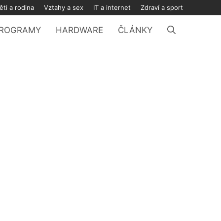
ěti a rodina
Vztahy a sex
IT a internet
Zdraví a sport
ROGRAMY
HARDWARE
ČLÁNKY