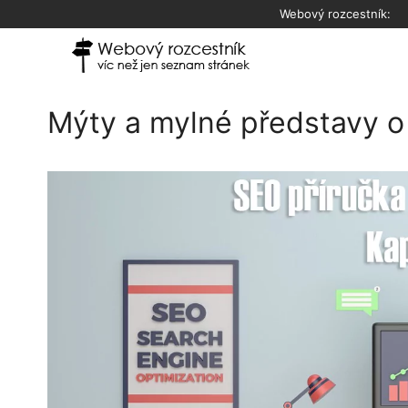
Přeskočit
Webový rozcestník:
na
obsah
Mýty a mylné představy o