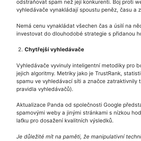
odstraňovat spam než její konkurenti. Boj proti
vyhledávače vynakládají spoustu peněz, času a z
Nemá cenu vynakládat všechen čas a úsilí na ně
investovat do dlouhodobé strategie s přidanou 
Chytřejší vyhledávače
Vyhledávače vyvinuly inteligentní metodiky pro bo
jejich algoritmy. Metriky jako je TrustRank, stati
spamu ve vyhledávací síti a značce zatraktivnily 
pravidla vyhledávačů).
Aktualizace Panda od společnosti Google představ
spamovými weby a jinými stránkami s nízkou hodn
laťku pro dosažení kvalitních výsledků.
Je důležité mít na paměti, že manipulativní tec