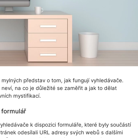
k mylných představ o tom, jak fungují vyhledávače.
eví, na co je důležité se zaměřit a jak to dělat
vních mystifikací.
 formulář
hledávače k dispozici formuláře, které byly součástí
stránek odesílali URL adresy svých webů s dalšími