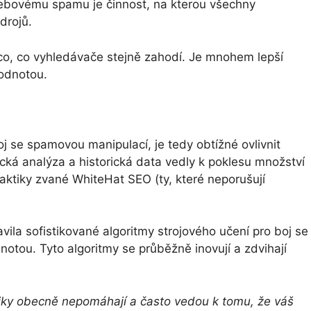
 webovému spamu je činnost, na kterou všechny
drojů.
co, co vyhledávače stejně zahodí. Je mnohem lepší
hodnotou.
j se spamovou manipulací, je tedy obtížné ovlivnit
stická analýza a historická data vedly k poklesu množství
taktiky zvané WhiteHat SEO (ty, které neporušují
ila sofistikované algoritmy strojového učení pro boj se
otou. Tyto algoritmy se průběžně inovují a zdvihají
hniky obecně nepomáhají a často vedou k tomu, že váš