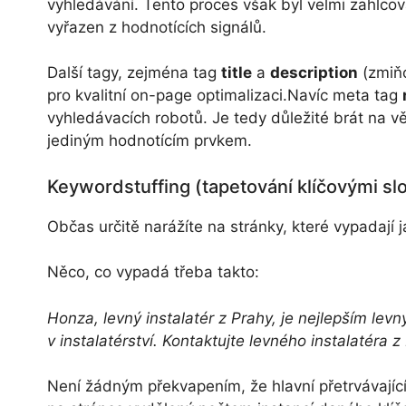
vyhledávání. Tento proces však byl velmi zahlco
vyřazen z hodnotících signálů.
Další tagy, zejména tag
title
a
description
(zmiňo
pro kvalitní on-page optimalizaci.Navíc meta tag
vyhledávacích robotů. Je tedy důležité brát na v
jediným hodnotícím prvkem.
Keywordstuffing (tapetování klíčovými sl
Občas určitě narážíte na stránky, které vypadají 
Něco, co vypadá třeba takto:
Honza, levný instalatér z Prahy, je nejlepším le
v instalatérství. Kontaktujte levného instalatéra 
Není žádným překvapením, že hlavní přetrvávající