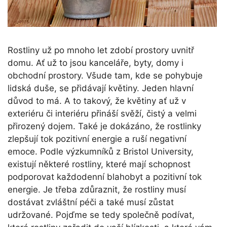
Rostliny už po mnoho let zdobí prostory uvnitř
domu. Ať už to jsou kanceláře, byty, domy i
obchodní prostory. Všude tam, kde se pohybuje
lidská duše, se přidávají květiny. Jeden hlavní
důvod to má. A to takový, že květiny ať už v
exteriéru či interiéru přináší svěží, čistý a velmi
přirozený dojem. Také je dokázáno, že rostlinky
zlepšují tok pozitivní energie a ruší negativní
emoce. Podle výzkumníků z Bristol University,
existují některé rostliny, které mají schopnost
podporovat každodenní blahobyt a pozitivní tok
energie. Je třeba zdůraznit, že rostliny musí
dostávat zvláštní péči a také musí zůstat
udržované. Pojďme se tedy společně podívat,