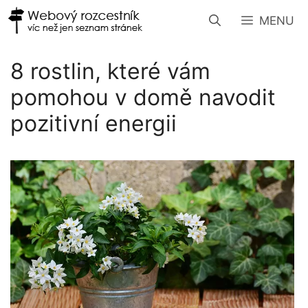
Přeskočit
MENU
na
obsah
8 rostlin, které vám
pomohou v domě navodit
pozitivní energii