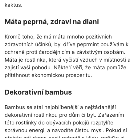
kaktus.
Máta peprná, zdraví na dlani
Kromě toho, že má máta mnoho pozitivních
zdravotních účinků, byl dříve peprmint používám k
ochraně proti čarodějnicím a závistivým osobám.
Máta je rostlinka, která vyčistí vzduch v místnosti a
zajistí vaši pohodu. Někteří věří, že máta pomůže
přitáhnout ekonomickou prosperitu.
Dekorativní bambus
Bambus se stal nejoblíbenější a nejžádanější
dekorativní rostlinkou pro dům či byt. Zařazením
této rostlinky do obývacích pokojů rozptýlíte
správnou energii a navodíte čistou mysl. Pokud si
přejete mít doma pocit pohodlí a klidu, pořiďte si