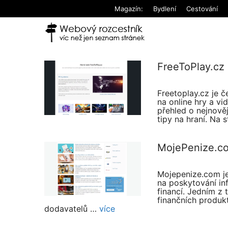
Přeskočit
Magazín:
Bydlení
Cestování
na
obsah
FreeToPlay.cz
Freetoplay.cz je č
na online hry a vi
přehled o nejnověj
tipy na hraní. Na
MojePenize.c
Mojepenize.com je
na poskytování in
financí. Jedním z 
finančních produkt
dodavatelů …
více