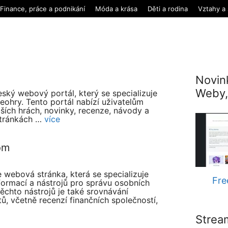
Finance, práce a podnikání
Móda a krása
Děti a rodina
Vztahy a
Novin
Weby,
eský webový portál, který se specializuje
deohry. Tento portál nabízí uživatelům
ších hrách, novinky, recenze, návody a
 stránkách …
více
om
 webová stránka, která se specializuje
Fre
formací a nástrojů pro správu osobních
těchto nástrojů je také srovnávání
ů, včetně recenzí finančních společností,
Strea