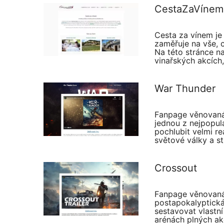
CestaZaVínem
Cesta za vínem je 
zaměřuje na vše, c
Na této stránce na
vinařských akcích
War Thunder
Fanpage věnovaná
jednou z nejpopul
pochlubit velmi re
světové války a 
Crossout
Fanpage věnovaná
postapokalyptická
sestavovat vlastní
arénách plných ak