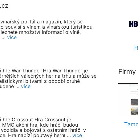
.cz
vinařský portál a magazín, který se
o souvisí s vínem a vinařskou turistikou.
leznete množství informací o víně,
, …
více
H
Firmy
 hře War Thunder Hra War Thunder je
árnějších válečných her na trhu a může se
alistickými bitvami z období druhé
studené …
více
 hře Crossout Hra Crossout je
Tamo
 MMO akční hra, kde hráči budou
 vozidla a bojovat s ostatními hráči v
ce. Hra nabízí poutavý herní …
více