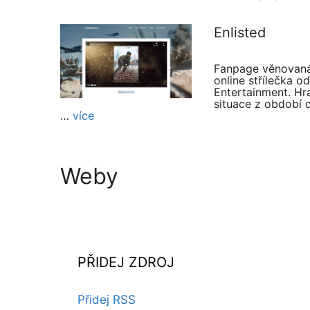
Enlisted
Fanpage věnovaná 
online střílečka o
Entertainment. Hra
situace z období 
…
více
Weby
PŘIDEJ ZDROJ
Přidej RSS