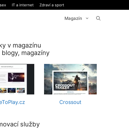
 sex
IT a internet
Zdraví a sport
Magazín
ky v magazínu
 blogy, magazíny
eToPlay.cz
Crossout
movací služby