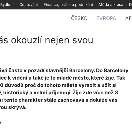
Bydlení
Cestování
Finance, práce a podnikání
Móda a krása
D
ČESKO
EVROPA
AF
ás okouzlí nejen svou
vá často v pozadí slavnější Barcelony. Do Barcelony
e k vidění a také je to mladé město, které žije. Tak
0 důvodů proč do tohoto města vyrazit a užít si
, historický a velmi příjemný. Žije zde více než 3
 si tento charakter stále zachovává a dokáže vás
rou skrývá.
e!