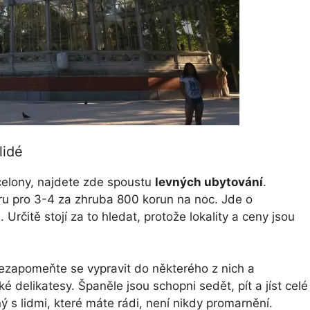
lidé
rcelony, najdete zde spoustu
levných ubytování
.
ru pro 3-4 za zhruba 800 korun na noc. Jde o
rčitě stojí za to hledat, protože lokality a ceny jsou
ezapomeňte se vypravit do některého z nich a
ké delikatesy. Španěle jsou schopni sedět, pít a jíst celé
ý s lidmi, které máte rádi, není nikdy promarnění.