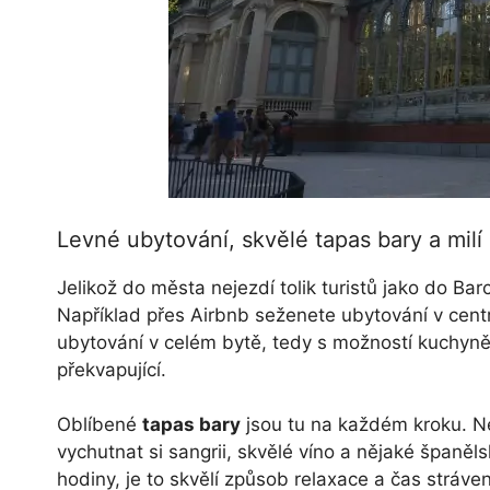
Levné ubytování, skvělé tapas bary a milí 
Jelikož do města nejezdí tolik turistů jako do Ba
Například přes Airbnb seženete ubytování v cent
ubytování v celém bytě, tedy s možností kuchyně. U
překvapující.
Oblíbené
tapas bary
jsou tu na každém kroku. N
vychutnat si sangrii, skvělé víno a nějaké španěls
hodiny, je to skvělí způsob relaxace a čas stráven