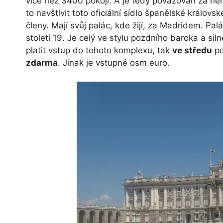
více než 3400 pokoji. A je tedy považován za ner
to navštívit toto oficiální sídlo španělské králov
členy. Mají svůj palác, kde žijí, za Madridem. Pal
století 19. Je celý ve stylu pozdního baroka a si
platit vstup do tohoto komplexu, tak
ve středu
po
zdarma
. Jinak je vstupné osm euro.