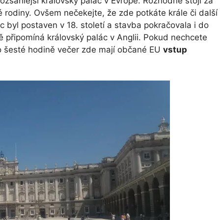
ozsáhlejší královský palác v Evropě. Rozhodně stojí za
ské rodiny. Ovšem nečekejte, že zde potkáte krále či další
ác byl postaven v 18. století a stavba pokračovala i do
lně připomíná královský palác v Anglii. Pokud nechcete
 šesté hodině večer zde mají občané EU
vstup