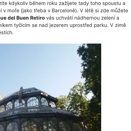
íte kdykoliv během roku zažijete tady toho spoustu a
 v moře (jako třeba v Barceloně). V létě si zde můžete
ue del Buen Retiro
vás uchvátí nádhernou zelení a
em tyčícím se nad jezerem uprostřed parku. V zimě
stích.