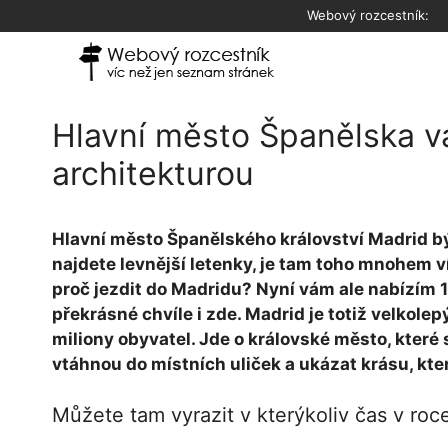
Přeskočit
Webový rozcestník:
na
obsah
Hlavní město Španělska v
architekturou
Hlavní město Španělského království Madrid bý
najdete levnější letenky, je tam toho mnohem víc
proč jezdit do Madridu? Nyní vám ale nabízím 1
překrásné chvíle i zde. Madrid je totiž velkolepý
miliony obyvatel. Jde o královské město, které
vtáhnou do místních uliček a ukázat krásu, kte
Můžete tam vyrazit v kterýkoliv čas v roc